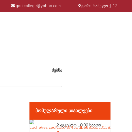
gori.college@yahoo.com
გორი, სამეფო ქ. 17
ძებნა
ᲞᲝᲞᲣᲚᲐᲠᲣᲚᲘ ᲡᲘᲐᲮᲚᲔᲔᲑᲘ
2 აგვისტო 18:00 საათი