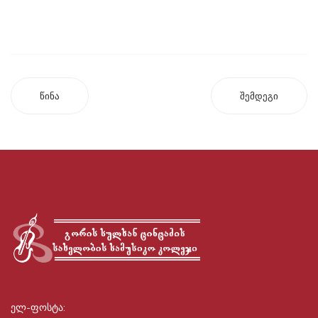
წინა
შემდეგი
ელ-ფოსტა: