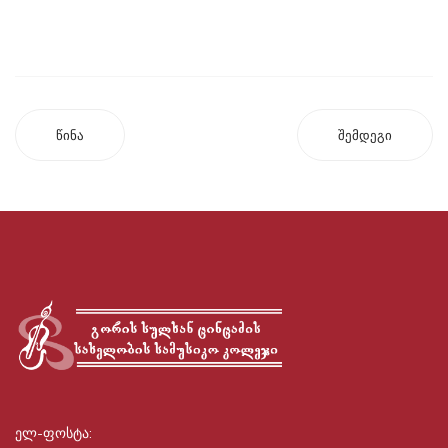
წინა
შემდეგი
ელ-ფოსტა: