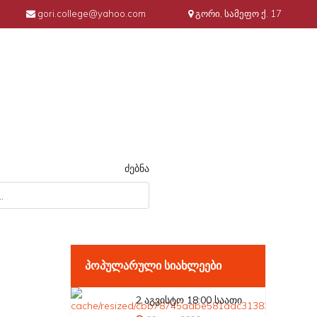
gori.college@yahoo.com
გორი, სამეფო ქ. 17
ძებნა
ᲞᲝᲞᲣᲚᲐᲠᲣᲚᲘ ᲡᲘᲐᲮᲚᲔᲔᲑᲘ
2 აგვისტო 18:00 საათი