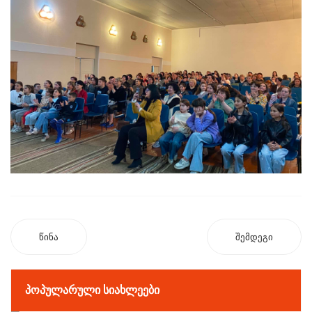
წინა
შემდეგი
ᲞᲝᲞᲣᲚᲐᲠᲣᲚᲘ ᲡᲘᲐᲮᲚᲔᲔᲑᲘ