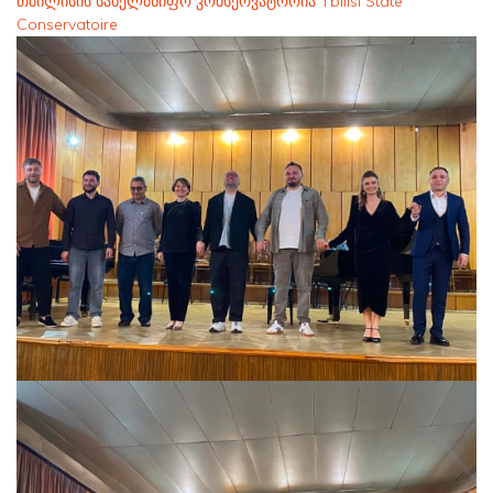
თბილისის სახელმწიფო კონსერვატორია Tbilisi State
Conservatoire