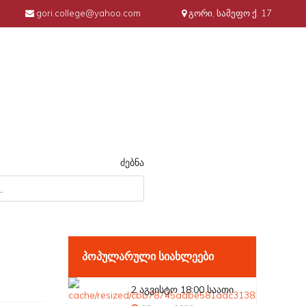
gori.college@yahoo.com
გორი, სამეფო ქ. 17
ძებნა
ᲞᲝᲞᲣᲚᲐᲠᲣᲚᲘ ᲡᲘᲐᲮᲚᲔᲔᲑᲘ
2 აგვისტო 18:00 საათი