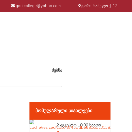
gori.college@yahoo.com
გორი, სამეფო ქ. 17
ძებნა
ᲞᲝᲞᲣᲚᲐᲠᲣᲚᲘ ᲡᲘᲐᲮᲚᲔᲔᲑᲘ
2 აგვისტო 18:00 საათი